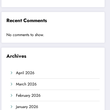
Recent Comments
No comments to show.
Archives
April 2026
March 2026
February 2026
January 2026