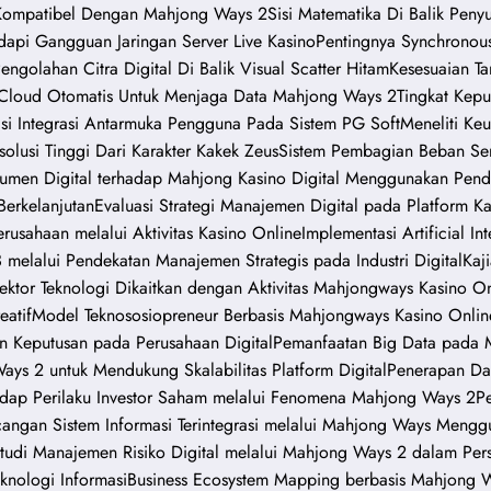
 Kompatibel Dengan Mahjong Ways 2
Sisi Matematika Di Balik Pen
api Gangguan Jaringan Server Live Kasino
Pentingnya Synchronou
engolahan Citra Digital Di Balik Visual Scatter Hitam
Kesesuaian Ta
Cloud Otomatis Untuk Menjaga Data Mahjong Ways 2
Tingkat Kep
asi Integrasi Antarmuka Pengguna Pada Sistem PG Soft
Meneliti Ke
solusi Tinggi Dari Karakter Kakek Zeus
Sistem Pembagian Beban Ser
nsumen Digital terhadap Mahjong Kasino Digital Menggunakan Pe
Berkelanjutan
Evaluasi Strategi Manajemen Digital pada Platform
erusahaan melalui Aktivitas Kasino Online
Implementasi Artificial 
 melalui Pendekatan Manajemen Strategis pada Industri Digital
Kaj
ktor Teknologi Dikaitkan dengan Aktivitas Mahjongways Kasino On
eatif
Model Teknososiopreneur Berbasis Mahjongways Kasino Onlin
 Keputusan pada Perusahaan Digital
Pemanfaatan Big Data pada Ma
ys 2 untuk Mendukung Skalabilitas Platform Digital
Penerapan Da
rhadap Perilaku Investor Saham melalui Fenomena Mahjong Ways 2
P
angan Sistem Informasi Terintegrasi melalui Mahjong Ways Menggu
tudi Manajemen Risiko Digital melalui Mahjong Ways 2 dalam Persp
knologi Informasi
Business Ecosystem Mapping berbasis Mahjong Wi