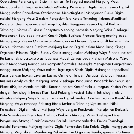
Operasional
Perancangan Sistem Informasi Terintegrasi melalui Mahjong Ways
Menggunakan Enterprise Architecture
Strategi Pemasaran Digital pada Kasino Digital
Menggunakan Pendekatan Omnichannel Marketing
Studi Manajemen Risiko Digital
melalui Mahjong Ways 2 dalam Perspektif Tata Kelola Teknologi Informasi
Verifikasi
Pengaruh User Experience terhadap Loyalitas Pengguna Kasino Digital Berbasis
Teknologi Informasi
Business Ecosystem Mapping berbasis Mahjong Wins 3 sebagai
Pendekatan Baru pada Industri Kreatif Digital
Business Process Reengineering pada
Mahjongways Kasino Online untuk Meningkatkan Efisiensi Operasional
Efektivitas Tata
Kelola Informasi pada Platform Mahjong Kasino Digital dalam Mendukung Kinerja
Organisasi
Efisiensi Digital Supply Chain menggunakan Mahjong Ways 2 pada Industri
Berbasis Teknologi
Eksplorasi Business Model Canvas pada Platform Mahjong Ways
untuk Mendorong Keunggulan Kompetitif
Formulasi Kerangka Manajemen Pengetahuan
menggunakan Mahjong Ways dalam Lingkungan Bisnis Digital
Hubungan Kapitalisasi
Pasar dengan Inovasi Layanan Kasino Online di Tengah Disrupsi Teknologi
Integrasi
Business Analytics dan Mahjong Ways 2 sebagai Pendukung Pengambilan Keputusan
Eksekutif
Kajian Mendalam Nilai Tambah Industri Kreatif melalui Integrasi Kasino Online
dengan Teknologi Informasi
Klasifikasi Peluang Investasi Saham Teknologi melalui
Aktivitas Mahjong Ways 2 pada Ekonomi Digital
Korelasi Aktivitas Ekonomi Kreatif dan
Mahjong Ways terhadap Peluang Bisnis Berbasis Teknologi
Optimalisasi Nilai
Perusahaan Digital melalui Mahjong Ways dengan Pendekatan Manajemen Berbasis
Data
Pemanfaatan Predictive Analytics Berbasis Mahjong Wins 3 sebagai Dasar
Penyusunan Strategi Bisnis
Pemetaan Perilaku Investor terhadap Emiten Teknologi
melalui Fenomena Mahjong Kasino Digital
Pemodelan Tata Kelola Digital menggunakan
Mahjong Ways dalam Mendukung Keberlanjutan Organisasi
Pendayagunaan Customer