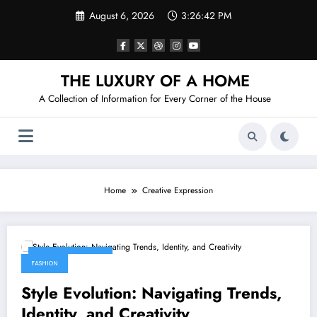
Skip
August 6, 2026
3:26:42 PM
to
content
THE LUXURY OF A HOME
A Collection of Information for Every Corner of the House
Home
Creative Expression
February 13, 2026
FASHION
Style Evolution: Navigating Trends,
Identity, and Creativity