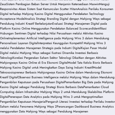
Zeus
Sistem Pembagian Beban Server Untuk Menjamin Ketersediaan Maxwin
Menguji
Responsivitas Akses Sistem Saat Kemunculan Scatter Hitam
Analisis Perilaku Konsumen
Digital terhadap Mahjong Kasino Digital Menggunakan Pendekatan Technology
Acceptance Model
Analisis Strategi Branding Digital dengan Mahjong Ways sebagai
Pendukung Industri Kreatif Berkelanjutan
Evaluasi Strategi Manajemen Digital pada
Platform Kasino Online Menggunakan Pendekatan Balanced Scorecard
Identifikasi
Hubungan Sentimen Digital terhadap Nilai Perusahaan melalui Aktivitas Kasino
Online
Implementasi Artificial Intelligence pada Mahjong Wins 3 dalam Mendukung
Personalisasi Layanan Digital
Interpretasi Keunggulan Kompetitif Mahjong Wins 3
melalui Pendekatan Manajemen Strategis pada Industri Digital
Kajian Pasar Modal
Digital melalui Mahjong Ways sebagai Ilustrasi Dinamika Investasi Berbasis
Teknologi
Korelasi Pergerakan Saham Sektor Teknologi Dikaitkan dengan Aktivitas
Mahjongways Kasino Online di Era Ekonomi Digital
Model Tata Kelola Bisnis Berbasis
Mahjong Kasino Digital untuk Meningkatkan Daya Saing Industri Kreatif
Model
Teknososiopreneur Berbasis Mahjongways Kasino Online dalam Mendorong Ekonomi
Kreatif Digital
Observasi Business Intelligence melalui Mahjong Ways dalam Mendukung
Pengambilan Keputusan pada Perusahaan Digital
Pemanfaatan Big Data pada Mahjong
Kasino Digital sebagai Pendukung Strategi Bisnis Berbasis Data
Pemanfaatan Cloud
Computing dalam Infrastruktur Mahjong Ways 2 untuk Mendukung Skalabilitas Platform
Digital
Penerapan Data Analytics pada Mahjong Wins 3 untuk Mengoptimalkan
Pengambilan Keputusan Manajerial
Pengaruh Literasi Investasi terhadap Perilaku Investor
Saham melalui Fenomena Mahjong Ways 2
Perancangan Dashboard Business Analytics
menggunakan Data Mahjong Ways sebagai Pendukung Manajemen