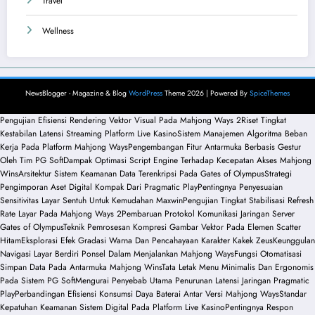
Travel
Wellness
NewsBlogger - Magazine & Blog
WordPress
Theme 2026 | Powered By
SpiceThemes
Pengujian Efisiensi Rendering Vektor Visual Pada Mahjong Ways 2
Riset Tingkat
Kestabilan Latensi Streaming Platform Live Kasino
Sistem Manajemen Algoritma Beban
Kerja Pada Platform Mahjong Ways
Pengembangan Fitur Antarmuka Berbasis Gestur
Oleh Tim PG Soft
Dampak Optimasi Script Engine Terhadap Kecepatan Akses Mahjong
Wins
Arsitektur Sistem Keamanan Data Terenkripsi Pada Gates of Olympus
Strategi
Pengimporan Aset Digital Kompak Dari Pragmatic Play
Pentingnya Penyesuaian
Sensitivitas Layar Sentuh Untuk Kemudahan Maxwin
Pengujian Tingkat Stabilisasi Refresh
Rate Layar Pada Mahjong Ways 2
Pembaruan Protokol Komunikasi Jaringan Server
Gates of Olympus
Teknik Pemrosesan Kompresi Gambar Vektor Pada Elemen Scatter
Hitam
Eksplorasi Efek Gradasi Warna Dan Pencahayaan Karakter Kakek Zeus
Keunggulan
Navigasi Layar Berdiri Ponsel Dalam Menjalankan Mahjong Ways
Fungsi Otomatisasi
Simpan Data Pada Antarmuka Mahjong Wins
Tata Letak Menu Minimalis Dan Ergonomis
Pada Sistem PG Soft
Mengurai Penyebab Utama Penurunan Latensi Jaringan Pragmatic
Play
Perbandingan Efisiensi Konsumsi Daya Baterai Antar Versi Mahjong Ways
Standar
Kepatuhan Keamanan Sistem Digital Pada Platform Live Kasino
Pentingnya Respon