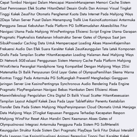
Cepat Tombol Navigasi Dalam Mencapai Maxwin
Manajemen Memori Cache Sistem
Saat Pemrosesan Efek Scatter Hitam
Detail Desain Grafis Dan Animasi Visual Tingkat
Tinggi Kakek Zeus
Fitur Otomatis Penghemat Kuota Data Internet Pada Mahjong Ways
2
Daya Tahan Server Pusat Dalam Menampung Trafik Live Kasino
Kustomisasi Antarmuka
Pengguna Sesuai Kebutuhan Pada Platform PG Soft
Kemudahan Aksesibilitas Fitur
Navigasi Utama Pada Mahjong Wins
Pentingnya Efisiensi Script Engine Utama Garapan
Pragmatic Play
Analisis Ketahanan Infrastruktur Server Gates of Olympus Saat Jam
Sibuk
Prosedur Caching Data Untuk Mempercepat Loading Akses Maxwin
Kejernihan
Frekuensi Audio Dan Efek Suara Karakter Kakek Zeus
Keunggulan Tata Letak Komponen
Grafis Pada Tampilan Scatter Hitam
Kecepatan Loading Halaman Awal Mahjong Ways
Di Network 5G
Evaluasi Penggunaan Sistem Memory Cache Pada Platform Mahjong
Wins
Kriteria Perangkat Handphone Yang Kompatibel Dengan Mahjong Ways 2
Sisi
Matematika Di Balik Penyusunan Grid Layar Gates of Olympus
Pemilihan Skema Warna
Kontras Tinggi Pada Antarmuka PG Soft
Langkah Preventif Menghadapi Gangguan
Jaringan Server Live Kasino
Pentingnya Synchronous Audio Rendering Pada Engine
Pragmatic Play
Pengalaman Navigasi Bebas Hambatan Demi Efisiensi Akses
Maxwin
Teknologi Pengolahan Citra Digital Di Balik Visual Scatter Hitam
Kesesuaian
Tampilan Layout Adaptif Kakek Zeus Pada Layar Tablet
Faktor Penentu Kestabilan
Transfer Data Pada Sistem Mahjong Ways
Penyimpanan Cloud Otomatis Untuk Menjaga
Data Mahjong Ways 2
Tingkat Kepuasan Pengguna Terhadap Kecepatan Respon
Mahjong Wins
Fitur Reset Akun Mandiri Demi Keamanan Akses Gates of
Olympus
Inovasi Integrasi Antarmuka Pengguna Pada Sistem PG Soft
Meneliti
Keunggulan Struktur Kode Sistem Dari Pragmatic Play
Daya Tarik Fitur Diskusi Interaktif
Pada Layanan Live Kasino
Visualisasi Animasi Beresolusi Tinggi Dari Karakter Kakek