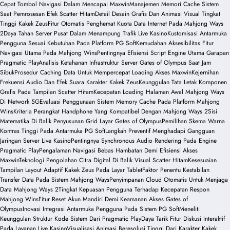
Cepat Tombol Navigasi Dalam Mencapai Maxwin
Manajemen Memori Cache Sistem
Saat Pemrosesan Efek Scatter Hitam
Detail Desain Grafis Dan Animasi Visual Tingkat
Tinggi Kakek Zeus
Fitur Otomatis Penghemat Kuota Data Internet Pada Mahjong Ways
2
Daya Tahan Server Pusat Dalam Menampung Trafik Live Kasino
Kustomisasi Antarmuka
Pengguna Sesuai Kebutuhan Pada Platform PG Soft
Kemudahan Aksesibilitas Fitur
Navigasi Utama Pada Mahjong Wins
Pentingnya Efisiensi Script Engine Utama Garapan
Pragmatic Play
Analisis Ketahanan Infrastruktur Server Gates of Olympus Saat Jam
Sibuk
Prosedur Caching Data Untuk Mempercepat Loading Akses Maxwin
Kejernihan
Frekuensi Audio Dan Efek Suara Karakter Kakek Zeus
Keunggulan Tata Letak Komponen
Grafis Pada Tampilan Scatter Hitam
Kecepatan Loading Halaman Awal Mahjong Ways
Di Network 5G
Evaluasi Penggunaan Sistem Memory Cache Pada Platform Mahjong
Wins
Kriteria Perangkat Handphone Yang Kompatibel Dengan Mahjong Ways 2
Sisi
Matematika Di Balik Penyusunan Grid Layar Gates of Olympus
Pemilihan Skema Warna
Kontras Tinggi Pada Antarmuka PG Soft
Langkah Preventif Menghadapi Gangguan
Jaringan Server Live Kasino
Pentingnya Synchronous Audio Rendering Pada Engine
Pragmatic Play
Pengalaman Navigasi Bebas Hambatan Demi Efisiensi Akses
Maxwin
Teknologi Pengolahan Citra Digital Di Balik Visual Scatter Hitam
Kesesuaian
Tampilan Layout Adaptif Kakek Zeus Pada Layar Tablet
Faktor Penentu Kestabilan
Transfer Data Pada Sistem Mahjong Ways
Penyimpanan Cloud Otomatis Untuk Menjaga
Data Mahjong Ways 2
Tingkat Kepuasan Pengguna Terhadap Kecepatan Respon
Mahjong Wins
Fitur Reset Akun Mandiri Demi Keamanan Akses Gates of
Olympus
Inovasi Integrasi Antarmuka Pengguna Pada Sistem PG Soft
Meneliti
Keunggulan Struktur Kode Sistem Dari Pragmatic Play
Daya Tarik Fitur Diskusi Interaktif
Pada Layanan Live Kasino
Visualisasi Animasi Beresolusi Tinggi Dari Karakter Kakek