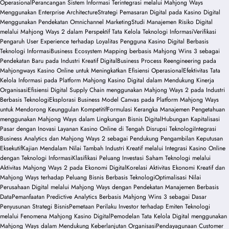
Operasional
Perancangan Sistem Informasi Terintegrasi melalui Mahjong Ways
Menggunakan Enterprise Architecture
Strategi Pemasaran Digital pada Kasino Digital
Menggunakan Pendekatan Omnichannel Marketing
Studi Manajemen Risiko Digital
melalui Mahjong Ways 2 dalam Perspektif Tata Kelola Teknologi Informasi
Verifikasi
Pengaruh User Experience terhadap Loyalitas Pengguna Kasino Digital Berbasis
Teknologi Informasi
Business Ecosystem Mapping berbasis Mahjong Wins 3 sebagai
Pendekatan Baru pada Industri Kreatif Digital
Business Process Reengineering pada
Mahjongways Kasino Online untuk Meningkatkan Efisiensi Operasional
Efektivitas Tata
Kelola Informasi pada Platform Mahjong Kasino Digital dalam Mendukung Kinerja
Organisasi
Efisiensi Digital Supply Chain menggunakan Mahjong Ways 2 pada Industri
Berbasis Teknologi
Eksplorasi Business Model Canvas pada Platform Mahjong Ways
untuk Mendorong Keunggulan Kompetitif
Formulasi Kerangka Manajemen Pengetahuan
menggunakan Mahjong Ways dalam Lingkungan Bisnis Digital
Hubungan Kapitalisasi
Pasar dengan Inovasi Layanan Kasino Online di Tengah Disrupsi Teknologi
Integrasi
Business Analytics dan Mahjong Ways 2 sebagai Pendukung Pengambilan Keputusan
Eksekutif
Kajian Mendalam Nilai Tambah Industri Kreatif melalui Integrasi Kasino Online
dengan Teknologi Informasi
Klasifikasi Peluang Investasi Saham Teknologi melalui
Aktivitas Mahjong Ways 2 pada Ekonomi Digital
Korelasi Aktivitas Ekonomi Kreatif dan
Mahjong Ways terhadap Peluang Bisnis Berbasis Teknologi
Optimalisasi Nilai
Perusahaan Digital melalui Mahjong Ways dengan Pendekatan Manajemen Berbasis
Data
Pemanfaatan Predictive Analytics Berbasis Mahjong Wins 3 sebagai Dasar
Penyusunan Strategi Bisnis
Pemetaan Perilaku Investor terhadap Emiten Teknologi
melalui Fenomena Mahjong Kasino Digital
Pemodelan Tata Kelola Digital menggunakan
Mahjong Ways dalam Mendukung Keberlanjutan Organisasi
Pendayagunaan Customer