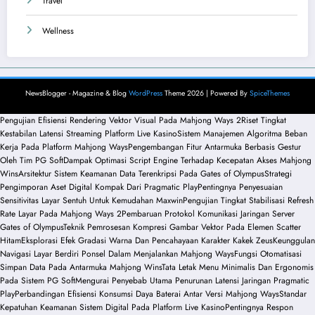
Travel
Wellness
NewsBlogger - Magazine & Blog
WordPress
Theme 2026 | Powered By
SpiceThemes
Pengujian Efisiensi Rendering Vektor Visual Pada Mahjong Ways 2
Riset Tingkat
Kestabilan Latensi Streaming Platform Live Kasino
Sistem Manajemen Algoritma Beban
Kerja Pada Platform Mahjong Ways
Pengembangan Fitur Antarmuka Berbasis Gestur
Oleh Tim PG Soft
Dampak Optimasi Script Engine Terhadap Kecepatan Akses Mahjong
Wins
Arsitektur Sistem Keamanan Data Terenkripsi Pada Gates of Olympus
Strategi
Pengimporan Aset Digital Kompak Dari Pragmatic Play
Pentingnya Penyesuaian
Sensitivitas Layar Sentuh Untuk Kemudahan Maxwin
Pengujian Tingkat Stabilisasi Refresh
Rate Layar Pada Mahjong Ways 2
Pembaruan Protokol Komunikasi Jaringan Server
Gates of Olympus
Teknik Pemrosesan Kompresi Gambar Vektor Pada Elemen Scatter
Hitam
Eksplorasi Efek Gradasi Warna Dan Pencahayaan Karakter Kakek Zeus
Keunggulan
Navigasi Layar Berdiri Ponsel Dalam Menjalankan Mahjong Ways
Fungsi Otomatisasi
Simpan Data Pada Antarmuka Mahjong Wins
Tata Letak Menu Minimalis Dan Ergonomis
Pada Sistem PG Soft
Mengurai Penyebab Utama Penurunan Latensi Jaringan Pragmatic
Play
Perbandingan Efisiensi Konsumsi Daya Baterai Antar Versi Mahjong Ways
Standar
Kepatuhan Keamanan Sistem Digital Pada Platform Live Kasino
Pentingnya Respon