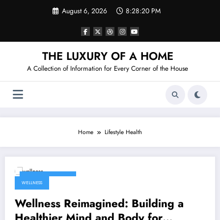
Skip
August 6, 2026
8:28:20 PM
to
content
THE LUXURY OF A HOME
A Collection of Information for Every Corner of the House
Home
Lifestyle Health
January 21, 2026
WELLNESS
Wellness Reimagined: Building a
Healthier Mind and Body for