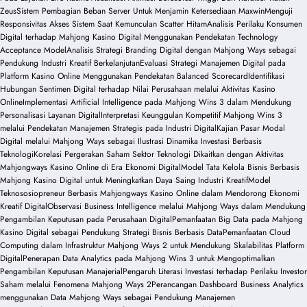
Zeus
Sistem Pembagian Beban Server Untuk Menjamin Ketersediaan Maxwin
Menguji
Responsivitas Akses Sistem Saat Kemunculan Scatter Hitam
Analisis Perilaku Konsumen
Digital terhadap Mahjong Kasino Digital Menggunakan Pendekatan Technology
Acceptance Model
Analisis Strategi Branding Digital dengan Mahjong Ways sebagai
Pendukung Industri Kreatif Berkelanjutan
Evaluasi Strategi Manajemen Digital pada
Platform Kasino Online Menggunakan Pendekatan Balanced Scorecard
Identifikasi
Hubungan Sentimen Digital terhadap Nilai Perusahaan melalui Aktivitas Kasino
Online
Implementasi Artificial Intelligence pada Mahjong Wins 3 dalam Mendukung
Personalisasi Layanan Digital
Interpretasi Keunggulan Kompetitif Mahjong Wins 3
melalui Pendekatan Manajemen Strategis pada Industri Digital
Kajian Pasar Modal
Digital melalui Mahjong Ways sebagai Ilustrasi Dinamika Investasi Berbasis
Teknologi
Korelasi Pergerakan Saham Sektor Teknologi Dikaitkan dengan Aktivitas
Mahjongways Kasino Online di Era Ekonomi Digital
Model Tata Kelola Bisnis Berbasis
Mahjong Kasino Digital untuk Meningkatkan Daya Saing Industri Kreatif
Model
Teknososiopreneur Berbasis Mahjongways Kasino Online dalam Mendorong Ekonomi
Kreatif Digital
Observasi Business Intelligence melalui Mahjong Ways dalam Mendukung
Pengambilan Keputusan pada Perusahaan Digital
Pemanfaatan Big Data pada Mahjong
Kasino Digital sebagai Pendukung Strategi Bisnis Berbasis Data
Pemanfaatan Cloud
Computing dalam Infrastruktur Mahjong Ways 2 untuk Mendukung Skalabilitas Platform
Digital
Penerapan Data Analytics pada Mahjong Wins 3 untuk Mengoptimalkan
Pengambilan Keputusan Manajerial
Pengaruh Literasi Investasi terhadap Perilaku Investor
Saham melalui Fenomena Mahjong Ways 2
Perancangan Dashboard Business Analytics
menggunakan Data Mahjong Ways sebagai Pendukung Manajemen