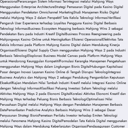
Operasional
Perancangan Sistem Informasi Terintegrasi melalui Mahjong Ways
Menggunakan Enterprise Architecture
Strategi Pemasaran Digital pada Kasino Digital
Menggunakan Pendekatan Omnichannel Marketing
Studi Manajemen Risiko Digital
melalui Mahjong Ways 2 dalam Perspektif Tata Kelola Teknologi Informasi
Verifikasi
Pengaruh User Experience terhadap Loyalitas Pengguna Kasino Digital Berbasis
Teknologi Informasi
Business Ecosystem Mapping berbasis Mahjong Wins 3 sebagai
Pendekatan Baru pada Industri Kreatif Digital
Business Process Reengineering pada
Mahjongways Kasino Online untuk Meningkatkan Efisiensi Operasional
Efektivitas Tata
Kelola Informasi pada Platform Mahjong Kasino Digital dalam Mendukung Kinerja
Organisasi
Efisiensi Digital Supply Chain menggunakan Mahjong Ways 2 pada Industri
Berbasis Teknologi
Eksplorasi Business Model Canvas pada Platform Mahjong Ways
untuk Mendorong Keunggulan Kompetitif
Formulasi Kerangka Manajemen Pengetahuan
menggunakan Mahjong Ways dalam Lingkungan Bisnis Digital
Hubungan Kapitalisasi
Pasar dengan Inovasi Layanan Kasino Online di Tengah Disrupsi Teknologi
Integrasi
Business Analytics dan Mahjong Ways 2 sebagai Pendukung Pengambilan Keputusan
Eksekutif
Kajian Mendalam Nilai Tambah Industri Kreatif melalui Integrasi Kasino Online
dengan Teknologi Informasi
Klasifikasi Peluang Investasi Saham Teknologi melalui
Aktivitas Mahjong Ways 2 pada Ekonomi Digital
Korelasi Aktivitas Ekonomi Kreatif dan
Mahjong Ways terhadap Peluang Bisnis Berbasis Teknologi
Optimalisasi Nilai
Perusahaan Digital melalui Mahjong Ways dengan Pendekatan Manajemen Berbasis
Data
Pemanfaatan Predictive Analytics Berbasis Mahjong Wins 3 sebagai Dasar
Penyusunan Strategi Bisnis
Pemetaan Perilaku Investor terhadap Emiten Teknologi
melalui Fenomena Mahjong Kasino Digital
Pemodelan Tata Kelola Digital menggunakan
Mahjong Ways dalam Mendukung Keberlanjutan Organisasi
Pendayagunaan Customer