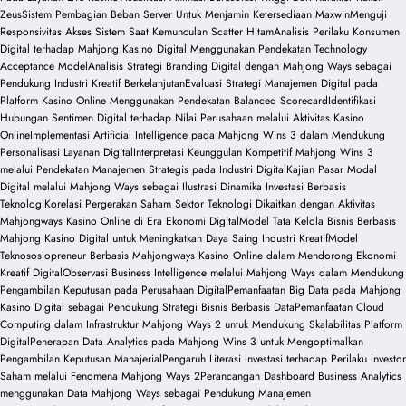
Zeus
Sistem Pembagian Beban Server Untuk Menjamin Ketersediaan Maxwin
Menguji
Responsivitas Akses Sistem Saat Kemunculan Scatter Hitam
Analisis Perilaku Konsumen
Digital terhadap Mahjong Kasino Digital Menggunakan Pendekatan Technology
Acceptance Model
Analisis Strategi Branding Digital dengan Mahjong Ways sebagai
Pendukung Industri Kreatif Berkelanjutan
Evaluasi Strategi Manajemen Digital pada
Platform Kasino Online Menggunakan Pendekatan Balanced Scorecard
Identifikasi
Hubungan Sentimen Digital terhadap Nilai Perusahaan melalui Aktivitas Kasino
Online
Implementasi Artificial Intelligence pada Mahjong Wins 3 dalam Mendukung
Personalisasi Layanan Digital
Interpretasi Keunggulan Kompetitif Mahjong Wins 3
melalui Pendekatan Manajemen Strategis pada Industri Digital
Kajian Pasar Modal
Digital melalui Mahjong Ways sebagai Ilustrasi Dinamika Investasi Berbasis
Teknologi
Korelasi Pergerakan Saham Sektor Teknologi Dikaitkan dengan Aktivitas
Mahjongways Kasino Online di Era Ekonomi Digital
Model Tata Kelola Bisnis Berbasis
Mahjong Kasino Digital untuk Meningkatkan Daya Saing Industri Kreatif
Model
Teknososiopreneur Berbasis Mahjongways Kasino Online dalam Mendorong Ekonomi
Kreatif Digital
Observasi Business Intelligence melalui Mahjong Ways dalam Mendukung
Pengambilan Keputusan pada Perusahaan Digital
Pemanfaatan Big Data pada Mahjong
Kasino Digital sebagai Pendukung Strategi Bisnis Berbasis Data
Pemanfaatan Cloud
Computing dalam Infrastruktur Mahjong Ways 2 untuk Mendukung Skalabilitas Platform
Digital
Penerapan Data Analytics pada Mahjong Wins 3 untuk Mengoptimalkan
Pengambilan Keputusan Manajerial
Pengaruh Literasi Investasi terhadap Perilaku Investor
Saham melalui Fenomena Mahjong Ways 2
Perancangan Dashboard Business Analytics
menggunakan Data Mahjong Ways sebagai Pendukung Manajemen