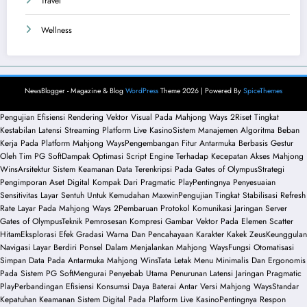
Travel
Wellness
NewsBlogger - Magazine & Blog
WordPress
Theme 2026 | Powered By
SpiceThemes
Pengujian Efisiensi Rendering Vektor Visual Pada Mahjong Ways 2
Riset Tingkat
Kestabilan Latensi Streaming Platform Live Kasino
Sistem Manajemen Algoritma Beban
Kerja Pada Platform Mahjong Ways
Pengembangan Fitur Antarmuka Berbasis Gestur
Oleh Tim PG Soft
Dampak Optimasi Script Engine Terhadap Kecepatan Akses Mahjong
Wins
Arsitektur Sistem Keamanan Data Terenkripsi Pada Gates of Olympus
Strategi
Pengimporan Aset Digital Kompak Dari Pragmatic Play
Pentingnya Penyesuaian
Sensitivitas Layar Sentuh Untuk Kemudahan Maxwin
Pengujian Tingkat Stabilisasi Refresh
Rate Layar Pada Mahjong Ways 2
Pembaruan Protokol Komunikasi Jaringan Server
Gates of Olympus
Teknik Pemrosesan Kompresi Gambar Vektor Pada Elemen Scatter
Hitam
Eksplorasi Efek Gradasi Warna Dan Pencahayaan Karakter Kakek Zeus
Keunggulan
Navigasi Layar Berdiri Ponsel Dalam Menjalankan Mahjong Ways
Fungsi Otomatisasi
Simpan Data Pada Antarmuka Mahjong Wins
Tata Letak Menu Minimalis Dan Ergonomis
Pada Sistem PG Soft
Mengurai Penyebab Utama Penurunan Latensi Jaringan Pragmatic
Play
Perbandingan Efisiensi Konsumsi Daya Baterai Antar Versi Mahjong Ways
Standar
Kepatuhan Keamanan Sistem Digital Pada Platform Live Kasino
Pentingnya Respon