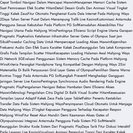
Cepat Tombol Navigasi Dalam Mencapai Maxwin
Manajemen Memori Cache Sistem
Saat Pemrosesan Efek Scatter Hitam
Detail Desain Grafis Dan Animasi Visual Tingkat
Tinggi Kakek Zeus
Fitur Otomatis Penghemat Kuota Data Internet Pada Mahjong Ways
2
Daya Tahan Server Pusat Dalam Menampung Trafik Live Kasino
Kustomisasi Antarmuka
Pengguna Sesuai Kebutuhan Pada Platform PG Soft
Kemudahan Aksesibilitas Fitur
Navigasi Utama Pada Mahjong Wins
Pentingnya Efisiensi Script Engine Utama Garapan
Pragmatic Play
Analisis Ketahanan Infrastruktur Server Gates of Olympus Saat Jam
Sibuk
Prosedur Caching Data Untuk Mempercepat Loading Akses Maxwin
Kejernihan
Frekuensi Audio Dan Efek Suara Karakter Kakek Zeus
Keunggulan Tata Letak Komponen
Grafis Pada Tampilan Scatter Hitam
Kecepatan Loading Halaman Awal Mahjong Ways
Di Network 5G
Evaluasi Penggunaan Sistem Memory Cache Pada Platform Mahjong
Wins
Kriteria Perangkat Handphone Yang Kompatibel Dengan Mahjong Ways 2
Sisi
Matematika Di Balik Penyusunan Grid Layar Gates of Olympus
Pemilihan Skema Warna
Kontras Tinggi Pada Antarmuka PG Soft
Langkah Preventif Menghadapi Gangguan
Jaringan Server Live Kasino
Pentingnya Synchronous Audio Rendering Pada Engine
Pragmatic Play
Pengalaman Navigasi Bebas Hambatan Demi Efisiensi Akses
Maxwin
Teknologi Pengolahan Citra Digital Di Balik Visual Scatter Hitam
Kesesuaian
Tampilan Layout Adaptif Kakek Zeus Pada Layar Tablet
Faktor Penentu Kestabilan
Transfer Data Pada Sistem Mahjong Ways
Penyimpanan Cloud Otomatis Untuk Menjaga
Data Mahjong Ways 2
Tingkat Kepuasan Pengguna Terhadap Kecepatan Respon
Mahjong Wins
Fitur Reset Akun Mandiri Demi Keamanan Akses Gates of
Olympus
Inovasi Integrasi Antarmuka Pengguna Pada Sistem PG Soft
Meneliti
Keunggulan Struktur Kode Sistem Dari Pragmatic Play
Daya Tarik Fitur Diskusi Interaktif
Pada Layanan Live Kasino
Visualisasi Animasi Beresolusi Tinggi Dari Karakter Kakek