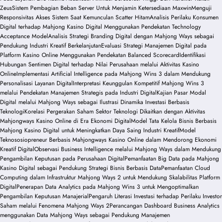
Zeus
Sistem Pembagian Beban Server Untuk Menjamin Ketersediaan Maxwin
Menguji
Responsivitas Akses Sistem Saat Kemunculan Scatter Hitam
Analisis Perilaku Konsumen
Digital terhadap Mahjong Kasino Digital Menggunakan Pendekatan Technology
Acceptance Model
Analisis Strategi Branding Digital dengan Mahjong Ways sebagai
Pendukung Industri Kreatif Berkelanjutan
Evaluasi Strategi Manajemen Digital pada
Platform Kasino Online Menggunakan Pendekatan Balanced Scorecard
Identifikasi
Hubungan Sentimen Digital terhadap Nilai Perusahaan melalui Aktivitas Kasino
Online
Implementasi Artificial Intelligence pada Mahjong Wins 3 dalam Mendukung
Personalisasi Layanan Digital
Interpretasi Keunggulan Kompetitif Mahjong Wins 3
melalui Pendekatan Manajemen Strategis pada Industri Digital
Kajian Pasar Modal
Digital melalui Mahjong Ways sebagai Ilustrasi Dinamika Investasi Berbasis
Teknologi
Korelasi Pergerakan Saham Sektor Teknologi Dikaitkan dengan Aktivitas
Mahjongways Kasino Online di Era Ekonomi Digital
Model Tata Kelola Bisnis Berbasis
Mahjong Kasino Digital untuk Meningkatkan Daya Saing Industri Kreatif
Model
Teknososiopreneur Berbasis Mahjongways Kasino Online dalam Mendorong Ekonomi
Kreatif Digital
Observasi Business Intelligence melalui Mahjong Ways dalam Mendukung
Pengambilan Keputusan pada Perusahaan Digital
Pemanfaatan Big Data pada Mahjong
Kasino Digital sebagai Pendukung Strategi Bisnis Berbasis Data
Pemanfaatan Cloud
Computing dalam Infrastruktur Mahjong Ways 2 untuk Mendukung Skalabilitas Platform
Digital
Penerapan Data Analytics pada Mahjong Wins 3 untuk Mengoptimalkan
Pengambilan Keputusan Manajerial
Pengaruh Literasi Investasi terhadap Perilaku Investor
Saham melalui Fenomena Mahjong Ways 2
Perancangan Dashboard Business Analytics
menggunakan Data Mahjong Ways sebagai Pendukung Manajemen