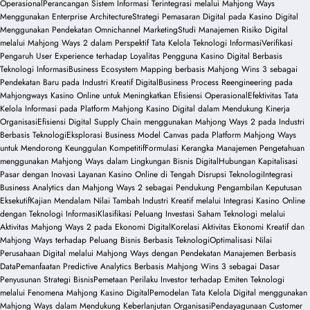
Operasional
Perancangan Sistem Informasi Terintegrasi melalui Mahjong Ways
Menggunakan Enterprise Architecture
Strategi Pemasaran Digital pada Kasino Digital
Menggunakan Pendekatan Omnichannel Marketing
Studi Manajemen Risiko Digital
melalui Mahjong Ways 2 dalam Perspektif Tata Kelola Teknologi Informasi
Verifikasi
Pengaruh User Experience terhadap Loyalitas Pengguna Kasino Digital Berbasis
Teknologi Informasi
Business Ecosystem Mapping berbasis Mahjong Wins 3 sebagai
Pendekatan Baru pada Industri Kreatif Digital
Business Process Reengineering pada
Mahjongways Kasino Online untuk Meningkatkan Efisiensi Operasional
Efektivitas Tata
Kelola Informasi pada Platform Mahjong Kasino Digital dalam Mendukung Kinerja
Organisasi
Efisiensi Digital Supply Chain menggunakan Mahjong Ways 2 pada Industri
Berbasis Teknologi
Eksplorasi Business Model Canvas pada Platform Mahjong Ways
untuk Mendorong Keunggulan Kompetitif
Formulasi Kerangka Manajemen Pengetahuan
menggunakan Mahjong Ways dalam Lingkungan Bisnis Digital
Hubungan Kapitalisasi
Pasar dengan Inovasi Layanan Kasino Online di Tengah Disrupsi Teknologi
Integrasi
Business Analytics dan Mahjong Ways 2 sebagai Pendukung Pengambilan Keputusan
Eksekutif
Kajian Mendalam Nilai Tambah Industri Kreatif melalui Integrasi Kasino Online
dengan Teknologi Informasi
Klasifikasi Peluang Investasi Saham Teknologi melalui
Aktivitas Mahjong Ways 2 pada Ekonomi Digital
Korelasi Aktivitas Ekonomi Kreatif dan
Mahjong Ways terhadap Peluang Bisnis Berbasis Teknologi
Optimalisasi Nilai
Perusahaan Digital melalui Mahjong Ways dengan Pendekatan Manajemen Berbasis
Data
Pemanfaatan Predictive Analytics Berbasis Mahjong Wins 3 sebagai Dasar
Penyusunan Strategi Bisnis
Pemetaan Perilaku Investor terhadap Emiten Teknologi
melalui Fenomena Mahjong Kasino Digital
Pemodelan Tata Kelola Digital menggunakan
Mahjong Ways dalam Mendukung Keberlanjutan Organisasi
Pendayagunaan Customer