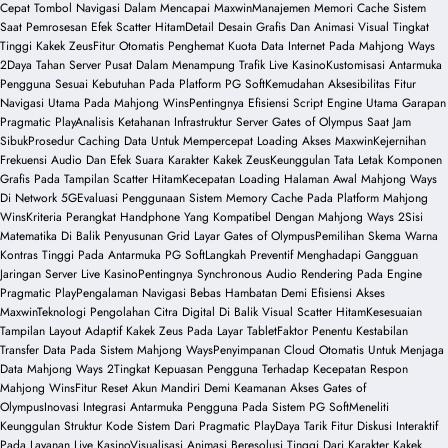
Cepat Tombol Navigasi Dalam Mencapai Maxwin
Manajemen Memori Cache Sistem
Saat Pemrosesan Efek Scatter Hitam
Detail Desain Grafis Dan Animasi Visual Tingkat
Tinggi Kakek Zeus
Fitur Otomatis Penghemat Kuota Data Internet Pada Mahjong Ways
2
Daya Tahan Server Pusat Dalam Menampung Trafik Live Kasino
Kustomisasi Antarmuka
Pengguna Sesuai Kebutuhan Pada Platform PG Soft
Kemudahan Aksesibilitas Fitur
Navigasi Utama Pada Mahjong Wins
Pentingnya Efisiensi Script Engine Utama Garapan
Pragmatic Play
Analisis Ketahanan Infrastruktur Server Gates of Olympus Saat Jam
Sibuk
Prosedur Caching Data Untuk Mempercepat Loading Akses Maxwin
Kejernihan
Frekuensi Audio Dan Efek Suara Karakter Kakek Zeus
Keunggulan Tata Letak Komponen
Grafis Pada Tampilan Scatter Hitam
Kecepatan Loading Halaman Awal Mahjong Ways
Di Network 5G
Evaluasi Penggunaan Sistem Memory Cache Pada Platform Mahjong
Wins
Kriteria Perangkat Handphone Yang Kompatibel Dengan Mahjong Ways 2
Sisi
Matematika Di Balik Penyusunan Grid Layar Gates of Olympus
Pemilihan Skema Warna
Kontras Tinggi Pada Antarmuka PG Soft
Langkah Preventif Menghadapi Gangguan
Jaringan Server Live Kasino
Pentingnya Synchronous Audio Rendering Pada Engine
Pragmatic Play
Pengalaman Navigasi Bebas Hambatan Demi Efisiensi Akses
Maxwin
Teknologi Pengolahan Citra Digital Di Balik Visual Scatter Hitam
Kesesuaian
Tampilan Layout Adaptif Kakek Zeus Pada Layar Tablet
Faktor Penentu Kestabilan
Transfer Data Pada Sistem Mahjong Ways
Penyimpanan Cloud Otomatis Untuk Menjaga
Data Mahjong Ways 2
Tingkat Kepuasan Pengguna Terhadap Kecepatan Respon
Mahjong Wins
Fitur Reset Akun Mandiri Demi Keamanan Akses Gates of
Olympus
Inovasi Integrasi Antarmuka Pengguna Pada Sistem PG Soft
Meneliti
Keunggulan Struktur Kode Sistem Dari Pragmatic Play
Daya Tarik Fitur Diskusi Interaktif
Pada Layanan Live Kasino
Visualisasi Animasi Beresolusi Tinggi Dari Karakter Kakek