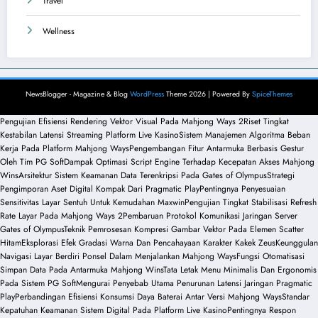
Travel
Wellness
NewsBlogger - Magazine & Blog
WordPress
Theme 2026 | Powered By
SpiceThemes
Pengujian Efisiensi Rendering Vektor Visual Pada Mahjong Ways 2
Riset Tingkat
Kestabilan Latensi Streaming Platform Live Kasino
Sistem Manajemen Algoritma Beban
Kerja Pada Platform Mahjong Ways
Pengembangan Fitur Antarmuka Berbasis Gestur
Oleh Tim PG Soft
Dampak Optimasi Script Engine Terhadap Kecepatan Akses Mahjong
Wins
Arsitektur Sistem Keamanan Data Terenkripsi Pada Gates of Olympus
Strategi
Pengimporan Aset Digital Kompak Dari Pragmatic Play
Pentingnya Penyesuaian
Sensitivitas Layar Sentuh Untuk Kemudahan Maxwin
Pengujian Tingkat Stabilisasi Refresh
Rate Layar Pada Mahjong Ways 2
Pembaruan Protokol Komunikasi Jaringan Server
Gates of Olympus
Teknik Pemrosesan Kompresi Gambar Vektor Pada Elemen Scatter
Hitam
Eksplorasi Efek Gradasi Warna Dan Pencahayaan Karakter Kakek Zeus
Keunggulan
Navigasi Layar Berdiri Ponsel Dalam Menjalankan Mahjong Ways
Fungsi Otomatisasi
Simpan Data Pada Antarmuka Mahjong Wins
Tata Letak Menu Minimalis Dan Ergonomis
Pada Sistem PG Soft
Mengurai Penyebab Utama Penurunan Latensi Jaringan Pragmatic
Play
Perbandingan Efisiensi Konsumsi Daya Baterai Antar Versi Mahjong Ways
Standar
Kepatuhan Keamanan Sistem Digital Pada Platform Live Kasino
Pentingnya Respon