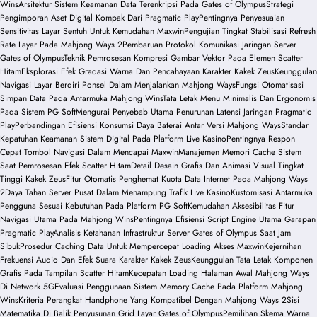
Wins
Arsitektur Sistem Keamanan Data Terenkripsi Pada Gates of Olympus
Strategi
Pengimporan Aset Digital Kompak Dari Pragmatic Play
Pentingnya Penyesuaian
Sensitivitas Layar Sentuh Untuk Kemudahan Maxwin
Pengujian Tingkat Stabilisasi Refresh
Rate Layar Pada Mahjong Ways 2
Pembaruan Protokol Komunikasi Jaringan Server
Gates of Olympus
Teknik Pemrosesan Kompresi Gambar Vektor Pada Elemen Scatter
Hitam
Eksplorasi Efek Gradasi Warna Dan Pencahayaan Karakter Kakek Zeus
Keunggulan
Navigasi Layar Berdiri Ponsel Dalam Menjalankan Mahjong Ways
Fungsi Otomatisasi
Simpan Data Pada Antarmuka Mahjong Wins
Tata Letak Menu Minimalis Dan Ergonomis
Pada Sistem PG Soft
Mengurai Penyebab Utama Penurunan Latensi Jaringan Pragmatic
Play
Perbandingan Efisiensi Konsumsi Daya Baterai Antar Versi Mahjong Ways
Standar
Kepatuhan Keamanan Sistem Digital Pada Platform Live Kasino
Pentingnya Respon
Cepat Tombol Navigasi Dalam Mencapai Maxwin
Manajemen Memori Cache Sistem
Saat Pemrosesan Efek Scatter Hitam
Detail Desain Grafis Dan Animasi Visual Tingkat
Tinggi Kakek Zeus
Fitur Otomatis Penghemat Kuota Data Internet Pada Mahjong Ways
2
Daya Tahan Server Pusat Dalam Menampung Trafik Live Kasino
Kustomisasi Antarmuka
Pengguna Sesuai Kebutuhan Pada Platform PG Soft
Kemudahan Aksesibilitas Fitur
Navigasi Utama Pada Mahjong Wins
Pentingnya Efisiensi Script Engine Utama Garapan
Pragmatic Play
Analisis Ketahanan Infrastruktur Server Gates of Olympus Saat Jam
Sibuk
Prosedur Caching Data Untuk Mempercepat Loading Akses Maxwin
Kejernihan
Frekuensi Audio Dan Efek Suara Karakter Kakek Zeus
Keunggulan Tata Letak Komponen
Grafis Pada Tampilan Scatter Hitam
Kecepatan Loading Halaman Awal Mahjong Ways
Di Network 5G
Evaluasi Penggunaan Sistem Memory Cache Pada Platform Mahjong
Wins
Kriteria Perangkat Handphone Yang Kompatibel Dengan Mahjong Ways 2
Sisi
Matematika Di Balik Penyusunan Grid Layar Gates of Olympus
Pemilihan Skema Warna