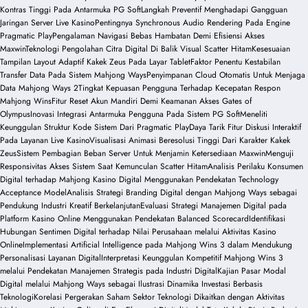
Kontras Tinggi Pada Antarmuka PG Soft
Langkah Preventif Menghadapi Gangguan
Jaringan Server Live Kasino
Pentingnya Synchronous Audio Rendering Pada Engine
Pragmatic Play
Pengalaman Navigasi Bebas Hambatan Demi Efisiensi Akses
Maxwin
Teknologi Pengolahan Citra Digital Di Balik Visual Scatter Hitam
Kesesuaian
Tampilan Layout Adaptif Kakek Zeus Pada Layar Tablet
Faktor Penentu Kestabilan
Transfer Data Pada Sistem Mahjong Ways
Penyimpanan Cloud Otomatis Untuk Menjaga
Data Mahjong Ways 2
Tingkat Kepuasan Pengguna Terhadap Kecepatan Respon
Mahjong Wins
Fitur Reset Akun Mandiri Demi Keamanan Akses Gates of
Olympus
Inovasi Integrasi Antarmuka Pengguna Pada Sistem PG Soft
Meneliti
Keunggulan Struktur Kode Sistem Dari Pragmatic Play
Daya Tarik Fitur Diskusi Interaktif
Pada Layanan Live Kasino
Visualisasi Animasi Beresolusi Tinggi Dari Karakter Kakek
Zeus
Sistem Pembagian Beban Server Untuk Menjamin Ketersediaan Maxwin
Menguji
Responsivitas Akses Sistem Saat Kemunculan Scatter Hitam
Analisis Perilaku Konsumen
Digital terhadap Mahjong Kasino Digital Menggunakan Pendekatan Technology
Acceptance Model
Analisis Strategi Branding Digital dengan Mahjong Ways sebagai
Pendukung Industri Kreatif Berkelanjutan
Evaluasi Strategi Manajemen Digital pada
Platform Kasino Online Menggunakan Pendekatan Balanced Scorecard
Identifikasi
Hubungan Sentimen Digital terhadap Nilai Perusahaan melalui Aktivitas Kasino
Online
Implementasi Artificial Intelligence pada Mahjong Wins 3 dalam Mendukung
Personalisasi Layanan Digital
Interpretasi Keunggulan Kompetitif Mahjong Wins 3
melalui Pendekatan Manajemen Strategis pada Industri Digital
Kajian Pasar Modal
Digital melalui Mahjong Ways sebagai Ilustrasi Dinamika Investasi Berbasis
Teknologi
Korelasi Pergerakan Saham Sektor Teknologi Dikaitkan dengan Aktivitas