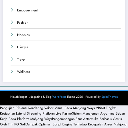
Empowerment
Fashion
Hobbies
Lifestyle
Travel
Wellness
NewsBlogger - Magazine & Blog
WordPress
Theme 2026 | Powered By
SpiceThemes
Pengujian Efisiensi Rendering Vektor Visual Pada Mahjong Ways 2
Riset Tingkat
Kestabilan Latensi Streaming Platform Live Kasino
Sistem Manajemen Algoritma Beban
Kerja Pada Platform Mahjong Ways
Pengembangan Fitur Antarmuka Berbasis Gestur
Oleh Tim PG Soft
Dampak Optimasi Script Engine Terhadap Kecepatan Akses Mahjong