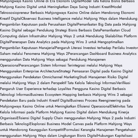
Mahjongways Kasino Online di Era Ekonomi Digital
Model Tata Kelola Bisnis Berbasis
Mahjong Kasino Digital untuk Meningkatkan Daya Saing Industri Kreatif
Model
Teknososiopreneur Berbasis Mahjongways Kasino Online dalam Mendorong Ekonomi
Kreatif Digital
Observasi Business Intelligence melalui Mahjong Ways dalam Mendukung
Pengambilan Keputusan pada Perusahaan Digital
Pemanfaatan Big Data pada Mahjong
Kasino Digital sebagai Pendukung Strategi Bisnis Berbasis Data
Pemanfaatan Cloud
Computing dalam Infrastruktur Mahjong Ways 2 untuk Mendukung Skalabilitas Platform
Digital
Penerapan Data Analytics pada Mahjong Wins 3 untuk Mengoptimalkan
Pengambilan Keputusan Manajerial
Pengaruh Literasi Investasi terhadap Perilaku Investor
Saham melalui Fenomena Mahjong Ways 2
Perancangan Dashboard Business Analytics
menggunakan Data Mahjong Ways sebagai Pendukung Manajemen
Operasional
Perancangan Sistem Informasi Terintegrasi melalui Mahjong Ways
Menggunakan Enterprise Architecture
Strategi Pemasaran Digital pada Kasino Digital
Menggunakan Pendekatan Omnichannel Marketing
Studi Manajemen Risiko Digital
melalui Mahjong Ways 2 dalam Perspektif Tata Kelola Teknologi Informasi
Verifikasi
Pengaruh User Experience terhadap Loyalitas Pengguna Kasino Digital Berbasis
Teknologi Informasi
Business Ecosystem Mapping berbasis Mahjong Wins 3 sebagai
Pendekatan Baru pada Industri Kreatif Digital
Business Process Reengineering pada
Mahjongways Kasino Online untuk Meningkatkan Efisiensi Operasional
Efektivitas Tata
Kelola Informasi pada Platform Mahjong Kasino Digital dalam Mendukung Kinerja
Organisasi
Efisiensi Digital Supply Chain menggunakan Mahjong Ways 2 pada Industri
Berbasis Teknologi
Eksplorasi Business Model Canvas pada Platform Mahjong Ways
untuk Mendorong Keunggulan Kompetitif
Formulasi Kerangka Manajemen Pengetahuan
menggunakan Mahjong Ways dalam Lingkungan Bisnis Digital
Hubungan Kapitalisasi