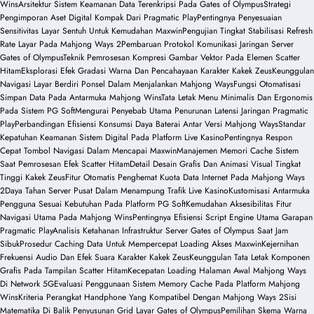
Wins
Arsitektur Sistem Keamanan Data Terenkripsi Pada Gates of Olympus
Strategi
Pengimporan Aset Digital Kompak Dari Pragmatic Play
Pentingnya Penyesuaian
Sensitivitas Layar Sentuh Untuk Kemudahan Maxwin
Pengujian Tingkat Stabilisasi Refresh
Rate Layar Pada Mahjong Ways 2
Pembaruan Protokol Komunikasi Jaringan Server
Gates of Olympus
Teknik Pemrosesan Kompresi Gambar Vektor Pada Elemen Scatter
Hitam
Eksplorasi Efek Gradasi Warna Dan Pencahayaan Karakter Kakek Zeus
Keunggulan
Navigasi Layar Berdiri Ponsel Dalam Menjalankan Mahjong Ways
Fungsi Otomatisasi
Simpan Data Pada Antarmuka Mahjong Wins
Tata Letak Menu Minimalis Dan Ergonomis
Pada Sistem PG Soft
Mengurai Penyebab Utama Penurunan Latensi Jaringan Pragmatic
Play
Perbandingan Efisiensi Konsumsi Daya Baterai Antar Versi Mahjong Ways
Standar
Kepatuhan Keamanan Sistem Digital Pada Platform Live Kasino
Pentingnya Respon
Cepat Tombol Navigasi Dalam Mencapai Maxwin
Manajemen Memori Cache Sistem
Saat Pemrosesan Efek Scatter Hitam
Detail Desain Grafis Dan Animasi Visual Tingkat
Tinggi Kakek Zeus
Fitur Otomatis Penghemat Kuota Data Internet Pada Mahjong Ways
2
Daya Tahan Server Pusat Dalam Menampung Trafik Live Kasino
Kustomisasi Antarmuka
Pengguna Sesuai Kebutuhan Pada Platform PG Soft
Kemudahan Aksesibilitas Fitur
Navigasi Utama Pada Mahjong Wins
Pentingnya Efisiensi Script Engine Utama Garapan
Pragmatic Play
Analisis Ketahanan Infrastruktur Server Gates of Olympus Saat Jam
Sibuk
Prosedur Caching Data Untuk Mempercepat Loading Akses Maxwin
Kejernihan
Frekuensi Audio Dan Efek Suara Karakter Kakek Zeus
Keunggulan Tata Letak Komponen
Grafis Pada Tampilan Scatter Hitam
Kecepatan Loading Halaman Awal Mahjong Ways
Di Network 5G
Evaluasi Penggunaan Sistem Memory Cache Pada Platform Mahjong
Wins
Kriteria Perangkat Handphone Yang Kompatibel Dengan Mahjong Ways 2
Sisi
Matematika Di Balik Penyusunan Grid Layar Gates of Olympus
Pemilihan Skema Warna