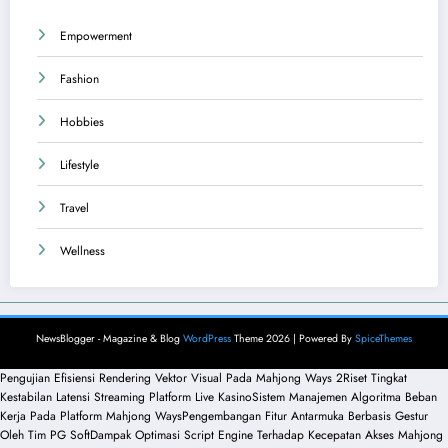
Empowerment
Fashion
Hobbies
Lifestyle
Travel
Wellness
NewsBlogger - Magazine & Blog
WordPress
Theme 2026 | Powered By
SpiceThemes
Pengujian Efisiensi Rendering Vektor Visual Pada Mahjong Ways 2
Riset Tingkat
Kestabilan Latensi Streaming Platform Live Kasino
Sistem Manajemen Algoritma Beban
Kerja Pada Platform Mahjong Ways
Pengembangan Fitur Antarmuka Berbasis Gestur
Oleh Tim PG Soft
Dampak Optimasi Script Engine Terhadap Kecepatan Akses Mahjong