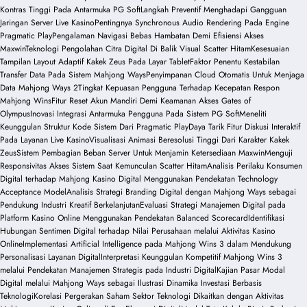
Kontras Tinggi Pada Antarmuka PG Soft
Langkah Preventif Menghadapi Gangguan
Jaringan Server Live Kasino
Pentingnya Synchronous Audio Rendering Pada Engine
Pragmatic Play
Pengalaman Navigasi Bebas Hambatan Demi Efisiensi Akses
Maxwin
Teknologi Pengolahan Citra Digital Di Balik Visual Scatter Hitam
Kesesuaian
Tampilan Layout Adaptif Kakek Zeus Pada Layar Tablet
Faktor Penentu Kestabilan
Transfer Data Pada Sistem Mahjong Ways
Penyimpanan Cloud Otomatis Untuk Menjaga
Data Mahjong Ways 2
Tingkat Kepuasan Pengguna Terhadap Kecepatan Respon
Mahjong Wins
Fitur Reset Akun Mandiri Demi Keamanan Akses Gates of
Olympus
Inovasi Integrasi Antarmuka Pengguna Pada Sistem PG Soft
Meneliti
Keunggulan Struktur Kode Sistem Dari Pragmatic Play
Daya Tarik Fitur Diskusi Interaktif
Pada Layanan Live Kasino
Visualisasi Animasi Beresolusi Tinggi Dari Karakter Kakek
Zeus
Sistem Pembagian Beban Server Untuk Menjamin Ketersediaan Maxwin
Menguji
Responsivitas Akses Sistem Saat Kemunculan Scatter Hitam
Analisis Perilaku Konsumen
Digital terhadap Mahjong Kasino Digital Menggunakan Pendekatan Technology
Acceptance Model
Analisis Strategi Branding Digital dengan Mahjong Ways sebagai
Pendukung Industri Kreatif Berkelanjutan
Evaluasi Strategi Manajemen Digital pada
Platform Kasino Online Menggunakan Pendekatan Balanced Scorecard
Identifikasi
Hubungan Sentimen Digital terhadap Nilai Perusahaan melalui Aktivitas Kasino
Online
Implementasi Artificial Intelligence pada Mahjong Wins 3 dalam Mendukung
Personalisasi Layanan Digital
Interpretasi Keunggulan Kompetitif Mahjong Wins 3
melalui Pendekatan Manajemen Strategis pada Industri Digital
Kajian Pasar Modal
Digital melalui Mahjong Ways sebagai Ilustrasi Dinamika Investasi Berbasis
Teknologi
Korelasi Pergerakan Saham Sektor Teknologi Dikaitkan dengan Aktivitas