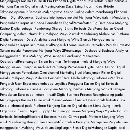
Mahjongways Kasino Online di Era Ekonomi Digital
Model Tata Kelola Bisnis Berbasis
Mahjong Kasino Digital untuk Meningkatkan Daya Saing Industri Kreatif
Model
Teknososiopreneur Berbasis Mahjongways Kasino Online dalam Mendorong Ekonomi
Kreatif Digital
Observasi Business Intelligence melalui Mahjong Ways dalam Mendukung
Pengambilan Keputusan pada Perusahaan Digital
Pemanfaatan Big Data pada Mahjong
Kasino Digital sebagai Pendukung Strategi Bisnis Berbasis Data
Pemanfaatan Cloud
Computing dalam Infrastruktur Mahjong Ways 2 untuk Mendukung Skalabilitas Platform
Digital
Penerapan Data Analytics pada Mahjong Wins 3 untuk Mengoptimalkan
Pengambilan Keputusan Manajerial
Pengaruh Literasi Investasi terhadap Perilaku Investor
Saham melalui Fenomena Mahjong Ways 2
Perancangan Dashboard Business Analytics
menggunakan Data Mahjong Ways sebagai Pendukung Manajemen
Operasional
Perancangan Sistem Informasi Terintegrasi melalui Mahjong Ways
Menggunakan Enterprise Architecture
Strategi Pemasaran Digital pada Kasino Digital
Menggunakan Pendekatan Omnichannel Marketing
Studi Manajemen Risiko Digital
melalui Mahjong Ways 2 dalam Perspektif Tata Kelola Teknologi Informasi
Verifikasi
Pengaruh User Experience terhadap Loyalitas Pengguna Kasino Digital Berbasis
Teknologi Informasi
Business Ecosystem Mapping berbasis Mahjong Wins 3 sebagai
Pendekatan Baru pada Industri Kreatif Digital
Business Process Reengineering pada
Mahjongways Kasino Online untuk Meningkatkan Efisiensi Operasional
Efektivitas Tata
Kelola Informasi pada Platform Mahjong Kasino Digital dalam Mendukung Kinerja
Organisasi
Efisiensi Digital Supply Chain menggunakan Mahjong Ways 2 pada Industri
Berbasis Teknologi
Eksplorasi Business Model Canvas pada Platform Mahjong Ways
untuk Mendorong Keunggulan Kompetitif
Formulasi Kerangka Manajemen Pengetahuan
menggunakan Mahjong Ways dalam Lingkungan Bisnis Digital
Hubungan Kapitalisasi