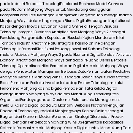
pada Industri Berbasis Teknologi
Eksplorasi Business Model Canvas
pada Platform Mahjong Ways untuk Mendorong Keunggulan
Kompetitif
Formulasi Kerangka Manajemen Pengetahuan menggunakan
Mahjong Ways dalam Lingkungan Bisnis Digital
Hubungan Kapitalisasi
Pasar dengan Inovasi Layanan Kasino Online di Tengah Disrupsi
Teknologi
Integrasi Business Analytics dan Mahjong Ways 2 sebagai
Pendukung Pengambilan Keputusan Eksekutif
Kajian Mendalam Nilai
Tambah Industri Kreatif melalui Integrasi Kasino Online dengan
Teknologi Informasi
Klasifikasi Peluang Investasi Saham Teknologi
melalui Aktivitas Mahjong Ways 2 pada Ekonomi Digital
Korelasi Aktivitas
Ekonomi Kreatif dan Mahjong Ways terhadap Peluang Bisnis Berbasis
Teknologi
Optimalisasi Nilai Perusahaan Digital melalui Mahjong Ways
dengan Pendekatan Manajemen Berbasis Data
Pemanfaatan Predictive
Analytics Berbasis Mahjong Wins 3 sebagai Dasar Penyusunan Strategi
Bisnis
Pemetaan Perilaku Investor terhadap Emiten Teknologi melalui
Fenomena Mahjong Kasino Digital
Pemodelan Tata Kelola Digital
menggunakan Mahjong Ways dalam Mendukung Keberlanjutan
Organisasi
Pendayagunaan Customer Relationship Management
melalui Kasino Digital pada Era Ekonomi Berbasis Platform
Pengujian
Financial Technology melalui Mahjongways Kasino Online sebagai
Bagian dari Ekonomi Modern
Perumusan Strategi Diferensiasi Produk
Digital dengan Pendekatan Mahjong Wins 3
Segmentasi Kapabilitas
Sistem Informasi melalui Mahjong Kasino Digital untuk Mendukung Tata