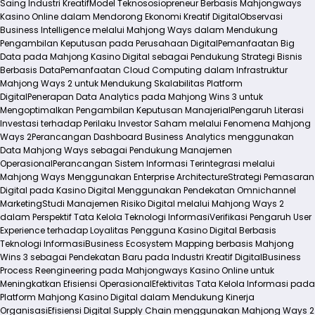
Saing Industri Kreatif
Model Teknososiopreneur Berbasis Mahjongways
Kasino Online dalam Mendorong Ekonomi Kreatif Digital
Observasi
Business Intelligence melalui Mahjong Ways dalam Mendukung
Pengambilan Keputusan pada Perusahaan Digital
Pemanfaatan Big
Data pada Mahjong Kasino Digital sebagai Pendukung Strategi Bisnis
Berbasis Data
Pemanfaatan Cloud Computing dalam Infrastruktur
Mahjong Ways 2 untuk Mendukung Skalabilitas Platform
Digital
Penerapan Data Analytics pada Mahjong Wins 3 untuk
Mengoptimalkan Pengambilan Keputusan Manajerial
Pengaruh Literasi
Investasi terhadap Perilaku Investor Saham melalui Fenomena Mahjong
Ways 2
Perancangan Dashboard Business Analytics menggunakan
Data Mahjong Ways sebagai Pendukung Manajemen
Operasional
Perancangan Sistem Informasi Terintegrasi melalui
Mahjong Ways Menggunakan Enterprise Architecture
Strategi Pemasaran
Digital pada Kasino Digital Menggunakan Pendekatan Omnichannel
Marketing
Studi Manajemen Risiko Digital melalui Mahjong Ways 2
dalam Perspektif Tata Kelola Teknologi Informasi
Verifikasi Pengaruh User
Experience terhadap Loyalitas Pengguna Kasino Digital Berbasis
Teknologi Informasi
Business Ecosystem Mapping berbasis Mahjong
Wins 3 sebagai Pendekatan Baru pada Industri Kreatif Digital
Business
Process Reengineering pada Mahjongways Kasino Online untuk
Meningkatkan Efisiensi Operasional
Efektivitas Tata Kelola Informasi pada
Platform Mahjong Kasino Digital dalam Mendukung Kinerja
Organisasi
Efisiensi Digital Supply Chain menggunakan Mahjong Ways 2