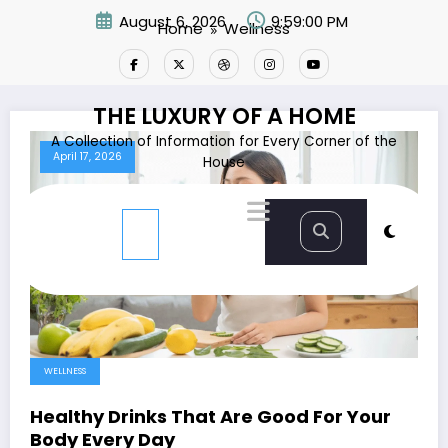
Skip
August 6, 2026
9:59:01 PM
Home
Wellness
to
content
THE LUXURY OF A HOME
A Collection of Information for Every Corner of the
April 17, 2026
House
WELLNESS
Healthy Drinks That Are Good For Your
Body Every Day