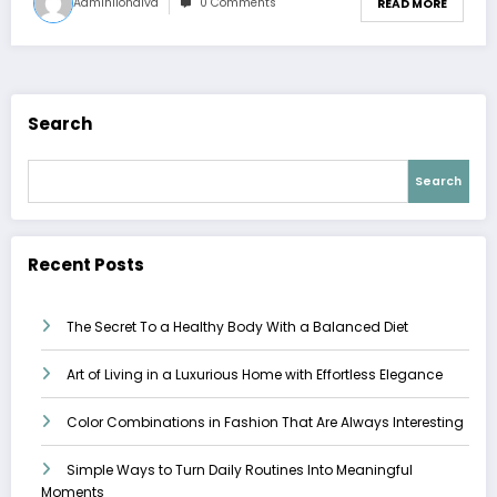
Adminliondiva
0 Comments
READ MORE
Search
Search
Recent Posts
The Secret To a Healthy Body With a Balanced Diet
Art of Living in a Luxurious Home with Effortless Elegance
Color Combinations in Fashion That Are Always Interesting
Simple Ways to Turn Daily Routines Into Meaningful
Moments