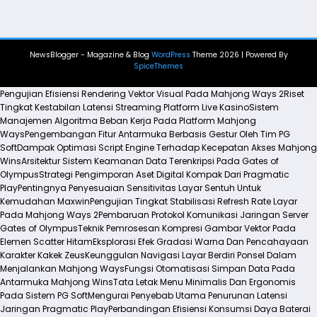
NewsBlogger - Magazine & Blog
WordPress
Theme 2026 | Powered By
SpiceThemes
Pengujian Efisiensi Rendering Vektor Visual Pada Mahjong Ways 2
Riset
Tingkat Kestabilan Latensi Streaming Platform Live Kasino
Sistem
Manajemen Algoritma Beban Kerja Pada Platform Mahjong
Ways
Pengembangan Fitur Antarmuka Berbasis Gestur Oleh Tim PG
Soft
Dampak Optimasi Script Engine Terhadap Kecepatan Akses Mahjong
Wins
Arsitektur Sistem Keamanan Data Terenkripsi Pada Gates of
Olympus
Strategi Pengimporan Aset Digital Kompak Dari Pragmatic
Play
Pentingnya Penyesuaian Sensitivitas Layar Sentuh Untuk
Kemudahan Maxwin
Pengujian Tingkat Stabilisasi Refresh Rate Layar
Pada Mahjong Ways 2
Pembaruan Protokol Komunikasi Jaringan Server
Gates of Olympus
Teknik Pemrosesan Kompresi Gambar Vektor Pada
Elemen Scatter Hitam
Eksplorasi Efek Gradasi Warna Dan Pencahayaan
Karakter Kakek Zeus
Keunggulan Navigasi Layar Berdiri Ponsel Dalam
Menjalankan Mahjong Ways
Fungsi Otomatisasi Simpan Data Pada
Antarmuka Mahjong Wins
Tata Letak Menu Minimalis Dan Ergonomis
Pada Sistem PG Soft
Mengurai Penyebab Utama Penurunan Latensi
Jaringan Pragmatic Play
Perbandingan Efisiensi Konsumsi Daya Baterai