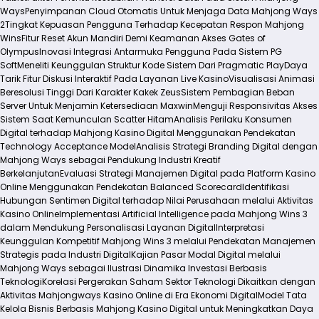
Ways
Penyimpanan Cloud Otomatis Untuk Menjaga Data Mahjong Ways
2
Tingkat Kepuasan Pengguna Terhadap Kecepatan Respon Mahjong
Wins
Fitur Reset Akun Mandiri Demi Keamanan Akses Gates of
Olympus
Inovasi Integrasi Antarmuka Pengguna Pada Sistem PG
Soft
Meneliti Keunggulan Struktur Kode Sistem Dari Pragmatic Play
Daya
Tarik Fitur Diskusi Interaktif Pada Layanan Live Kasino
Visualisasi Animasi
Beresolusi Tinggi Dari Karakter Kakek Zeus
Sistem Pembagian Beban
Server Untuk Menjamin Ketersediaan Maxwin
Menguji Responsivitas Akses
Sistem Saat Kemunculan Scatter Hitam
Analisis Perilaku Konsumen
Digital terhadap Mahjong Kasino Digital Menggunakan Pendekatan
Technology Acceptance Model
Analisis Strategi Branding Digital dengan
Mahjong Ways sebagai Pendukung Industri Kreatif
Berkelanjutan
Evaluasi Strategi Manajemen Digital pada Platform Kasino
Online Menggunakan Pendekatan Balanced Scorecard
Identifikasi
Hubungan Sentimen Digital terhadap Nilai Perusahaan melalui Aktivitas
Kasino Online
Implementasi Artificial Intelligence pada Mahjong Wins 3
dalam Mendukung Personalisasi Layanan Digital
Interpretasi
Keunggulan Kompetitif Mahjong Wins 3 melalui Pendekatan Manajemen
Strategis pada Industri Digital
Kajian Pasar Modal Digital melalui
Mahjong Ways sebagai Ilustrasi Dinamika Investasi Berbasis
Teknologi
Korelasi Pergerakan Saham Sektor Teknologi Dikaitkan dengan
Aktivitas Mahjongways Kasino Online di Era Ekonomi Digital
Model Tata
Kelola Bisnis Berbasis Mahjong Kasino Digital untuk Meningkatkan Daya