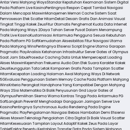
Antar Versi Mahjong Ways
Standar Kepatuhan Keamanan Sistem Digital
Pada Platform Live Kasino
Pentingnya Respon Cepat Tombol Navigasi
Dalam Mencapai Maxwin
Manajemen Memori Cache Sistem Saat
Pemrosesan Efek Scatter Hitam
Detail Desain Grafis Dan Animasi Visual
Tingkat Tinggi Kakek Zeus
Fitur Otomatis Penghemat Kuota Data Internet
Pada Mahjong Ways 2
Daya Tahan Server Pusat Dalam Menampung
Trafik Live Kasino
Kustomisasi Antarmuka Pengguna Sesuai Kebutuhan
Pada Platform PG Soft
Kemudahan Aksesibilitas Fitur Navigasi Utama
Pada Mahjong Wins
Pentingnya Efisiensi Script Engine Utama Garapan
Pragmatic Play
Analisis Ketahanan Infrastruktur Server Gates of Olympus
Saat Jam Sibuk
Prosedur Caching Data Untuk Mempercepat Loading
Akses Maxwin
Kejernihan Frekuensi Audio Dan Efek Suara Karakter Kakek
Zeus
Keunggulan Tata Letak Komponen Grafis Pada Tampilan Scatter
Hitam
Kecepatan Loading Halaman Awal Mahjong Ways Di Network
5G
Evaluasi Penggunaan Sistem Memory Cache Pada Platform Mahjong
Wins
Kriteria Perangkat Handphone Yang Kompatibel Dengan Mahjong
Ways 2
Sisi Matematika Di Balik Penyusunan Grid Layar Gates of
Olympus
Pemilihan Skema Warna Kontras Tinggi Pada Antarmuka PG
Soft
Langkah Preventif Menghadapi Gangguan Jaringan Server Live
Kasino
Pentingnya Synchronous Audio Rendering Pada Engine
Pragmatic Play
Pengalaman Navigasi Bebas Hambatan Demi Efisiensi
Akses Maxwin
Teknologi Pengolahan Citra Digital Di Balik Visual Scatter
Hitam
Kesesuaian Tampilan Layout Adaptif Kakek Zeus Pada Layar
Tablet
Faktor Penentu Kestabilan Transfer Data Pada Sistem Mahjong